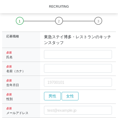
RECRUITING
応募職種
東急ステイ博多・レストランのキッチ
ンスタッフ
必須
氏名
必須
名前（カナ）
必須
生年月日
必須
男性
女性
性別
必須
メールアドレス