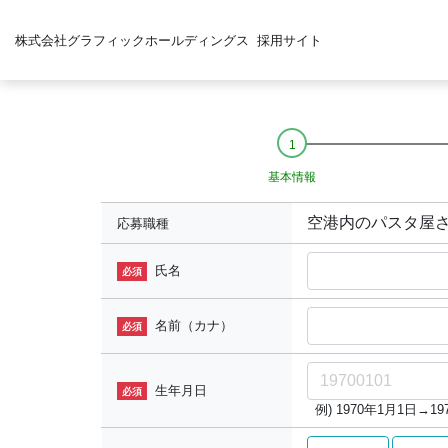
株式会社グラフィックホールディングス
採用サイト
基本情報
空港内のパスタ屋
応募職種
氏名
必須
名前（カナ）
必須
生年月日
必須
例) 1970年1月1日→197