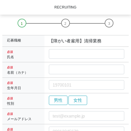
RECRUITING
応募職種
【障がい者雇用】清掃業務
必須
氏名
必須
名前（カナ）
必須
生年月日
必須
男性
女性
性別
必須
メールアドレス
必須