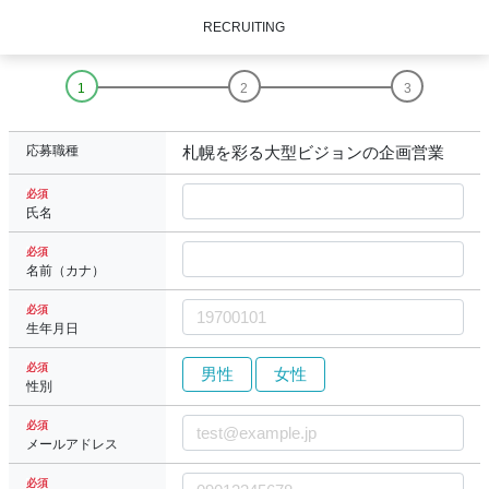
RECRUITING
応募職種
札幌を彩る大型ビジョンの企画営業
必須
氏名
必須
名前（カナ）
必須
生年月日
必須
男性
女性
性別
必須
メールアドレス
必須