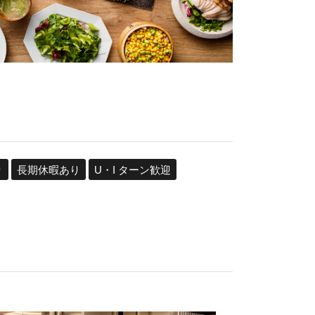
り
長期休暇あり
U・I ターン歓迎