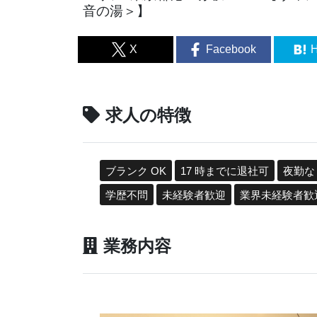
音の湯＞】
X
Facebook
H
求人の特徴
ブランク OK
17 時までに退社可
夜勤な
学歴不問
未経験者歓迎
業界未経験者歓
業務内容