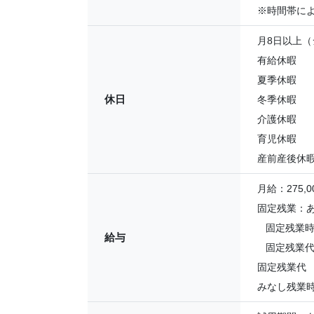
※時間帯に
月8日以上（
有給休暇
夏季休暇
休日
冬季休暇
介護休暇
育児休暇
産前産後休
月給：275,00
固定残業：
固定残業時間
給与
固定残業代：
固定残業代 3
みなし残業時