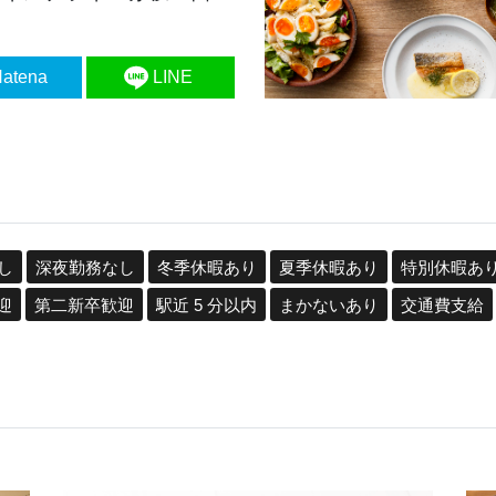
atena
LINE
し
深夜勤務なし
冬季休暇あり
夏季休暇あり
特別休暇あ
迎
第二新卒歓迎
駅近 5 分以内
まかないあり
交通費支給