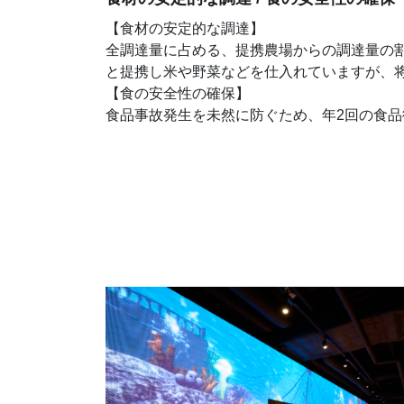
【食材の安定的な調達】
全調達量に占める、提携農場からの調達量の割
と提携し米や野菜などを仕入れていますが、将
【食の安全性の確保】
食品事故発生を未然に防ぐため、年2回の食