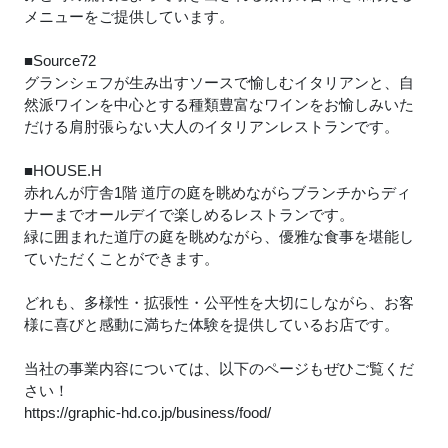
メニューをご提供しています。
■Source72
グランシェフが生み出すソースで愉しむイタリアンと、自
然派ワインを中心とする種類豊富なワインをお愉しみいた
だける肩肘張らない大人のイタリアンレストランです。
■HOUSE.H
赤れんが庁舎1階 道庁の庭を眺めながらブランチからディ
ナーまでオールデイで楽しめるレストランです。
緑に囲まれた道庁の庭を眺めながら、優雅な食事を堪能し
ていただくことができます。
どれも、多様性・拡張性・公平性を大切にしながら、お客
様に喜びと感動に満ちた体験を提供しているお店です。
当社の事業内容については、以下のページもぜひご覧くだ
さい！
https://graphic-hd.co.jp/business/food/