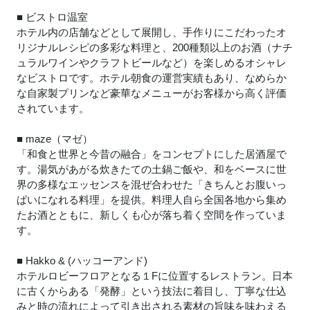
■ ビストロ温室
ホテル内の店舗などとして展開し、手作りにこだわったオ
リジナルレシピの多彩な料理と、200種類以上のお酒（ナチ
ュラルワインやクラフトビールなど）を楽しめるオシャレ
なビストロです。ホテル朝食の運営実績もあり、なめらか
な自家製プリンなど豪華なメニューがお客様から高く評価
されています。
■ maze（マゼ）
「和食と世界と今昔の融合」をコンセプトにした居酒屋で
す。湯気があがる炊きたての土鍋ご飯や、和をベースに世
界の多様なエッセンスを混ぜ合わせた「きちんとお腹いっ
ぱいになれる料理」を提供。料理人自ら全国各地から集め
たお酒とともに、新しくも心が落ち着く空間を作っていま
す。
■ Hakko & (ハッコーアンド)
ホテルロビーフロアとなる１Fに位置するレストラン。日本
に古くからある「発酵」という技法に着目し、丁寧な仕込
みと時の流れによって引き出される素材の旨味を味わえる