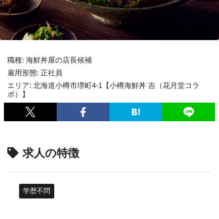
職種: 海鮮丼屋の店長候補
雇用形態: 正社員
エリア: 北海道小樽市堺町4-1【小樽海鮮丼 吉（花月堂コラ
ボ）】
求人の特徴
学歴不問