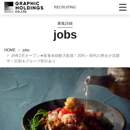
RECRUITING
募集詳細
jobs
HOME
jobs
26年2月オープン
★
飲食未経験大歓迎！20代～40代の男女が活躍
中！社割＆グループ割引あり