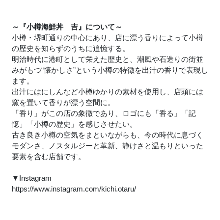
～『小樽海鮮丼 吉』について～
小樽・堺町通りの中心にあり、店に漂う香りによって小樽
の歴史を知らずのうちに追憶する。
明治時代に港町として栄えた歴史と、潮風や石造りの街並
みがもつ“懐かしさ”という小樽の特徴を出汁の香りで表現し
ます。
出汁にはにしんなど小樽ゆかりの素材を使用し、店頭には
窯を置いて香りが漂う空間に。
「香り」がこの店の象徴であり、ロゴにも「香る」「記
憶」「小樽の歴史」を感じさせたい。
古き良き小樽の空気をまといながらも、今の時代に息づく
モダンさ、ノスタルジーと革新、静けさと温もりといった
要素を含む店舗です。
▼Instagram
https://www.instagram.com/kichi.otaru/