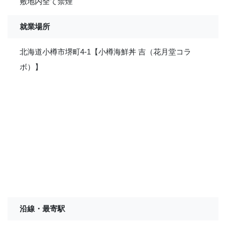
敷地内全て禁煙
就業場所
北海道小樽市堺町4-1【小樽海鮮丼 吉（花月堂コラ
ボ）】
沿線・最寄駅