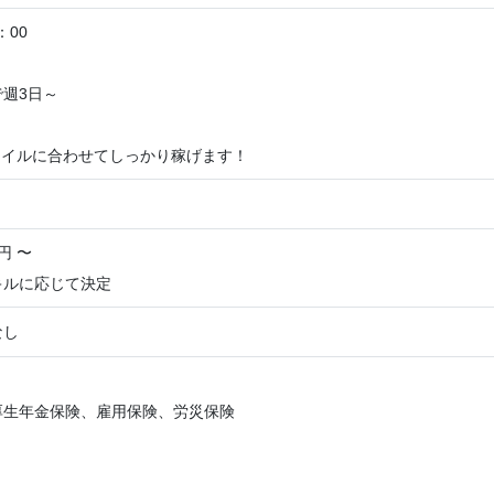
：00
週3日～
！
タイルに合わせてしっかり稼げます！
円 〜
キルに応じて決定
なし
】
厚生年金保険、雇用保険、労災保険
】