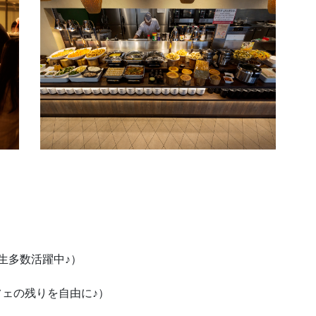
♪
生多数活躍中
）
♪
フェの残りを自由に
）