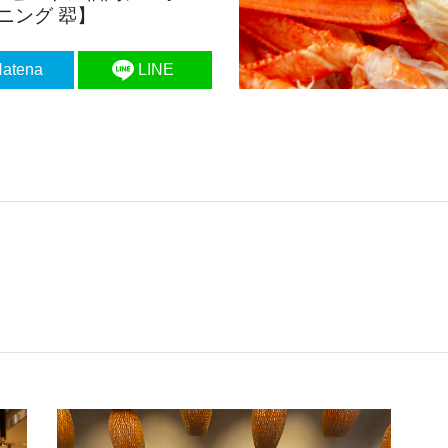
ニング 翆】
atena
LINE