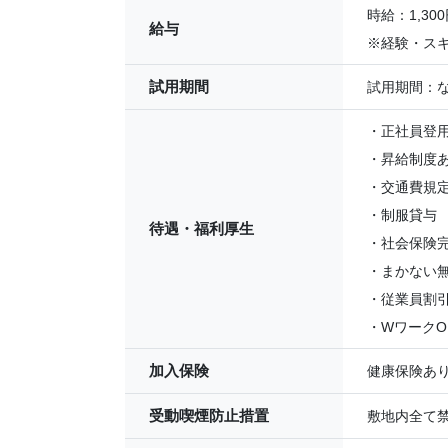
時給：1,300
給与
※経験・ス
試用期間
試用期間：
・正社員登
・昇給制度
・交通費規
・制服貸与
待遇・福利厚生
・社会保険
・まかない
・従業員割
・WワークO
加入保険
健康保険あ
受動喫煙防止措置
敷地内全て