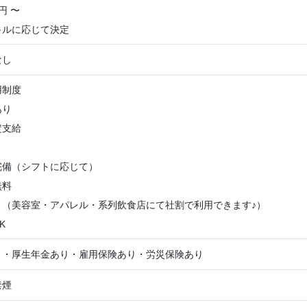
円 〜
キルに応じて決定
なし
用制度
あり
定支給
完備（シフトに応じて）
無料
引（美容室・アパレル・系列飲食店にて社割で利用できます
♪
）
K
り・厚生年金あり・雇用保険あり・労災保険あり
禁煙