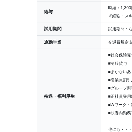
時給：1,300
給与
※経験・ス
試用期間
試用期間：
通勤手当
交通費規定
■社会保険
■制服貸与
■まかないあ
■従業員割引
■グループ
待遇・福利厚生
■正社員登用
■Wワーク・
■扶養内勤務
他にも・・