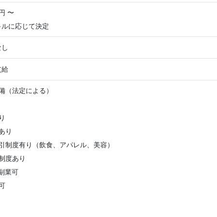
円 〜
キルに応じて決定
なし
支給
完備（法定による）
り
あり
割引制度有り（飲食、アパレル、美容）
制度あり
副業可
可
・