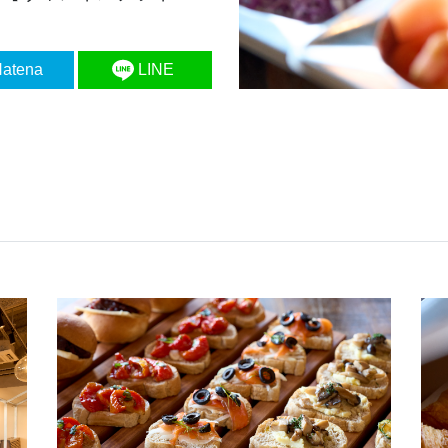
atena
LINE