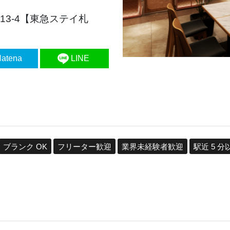
13-4【東急ステイ札
atena
LINE
ブランク OK
フリーター歓迎
業界未経験者歓迎
駅近 5 分