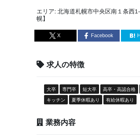
エリア: 北海道札幌市中央区南１条西1-
幌】
X
Facebook
H
求人の特徴
大卒
専門卒
短大卒
高卒・高認合格
キッチン
夏季休暇あり
有給休暇あり
業務内容